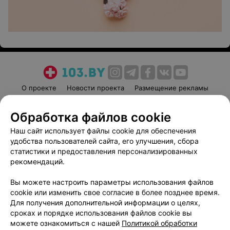
О проекте
Новости проекта
Размещение рекламы
Медицинский маркетинг
Публичный договор
Обработка файлов cookie
Пользовательское соглашение
Способы оплаты
Наш сайт использует файлы cookie для обеспечения
Вакансии
Партнеры
удобства пользователей сайта, его улучшения, сбора
Написать руководителю 103.by
статистики и предоставления персонализированных
Написать в поддержку
рекомендаций.
Персональные настройки cookie
Вы можете настроить параметры использования файлов
Обработка персональных данных
cookie или изменить свое согласие в более позднее время.
Для получения дополнительной информации о целях,
сроках и порядке использования файлов cookie вы
можете ознакомиться с нашей
Политикой обработки