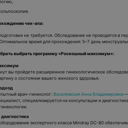
логию,
кольпоскопия.
охождению чек-апа:
одготовки не требуется. Обследование не проводится в пе
Оптимальное время для прохождения: 5–7 день менструаль
ыбрать выбрать программу «Роскошный максимум»:
аксимум
инут вы пройдете расширенное гинекологическое обследова
артину о состоянии вашего женского здоровья.
одход
опытный врач-гинеколог:
Василевская Анна Владимировна
—
ециалист, специализируется на консультации и диагностике
гинекологии.
 диагностика
борудование экспертного класса Mindray DC-80 обеспечив