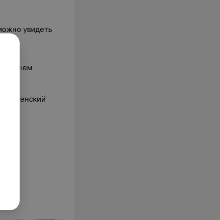
можно увидеть
а о вашем
нный женский
в нем!
ону.