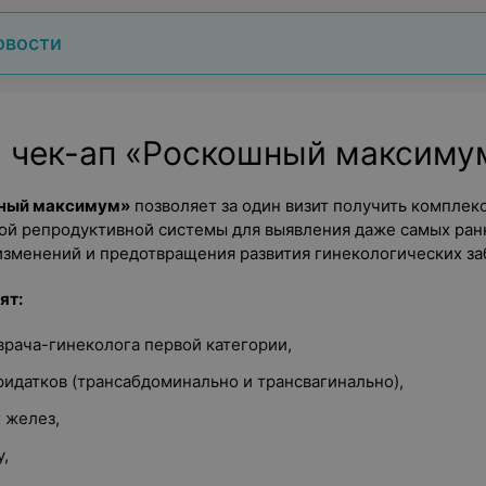
овости
 чек-ап «Роскошный максиму
шный максимум»
позволяет за один визит получить комплек
ой репродуктивной системы для выявления даже самых ран
изменений и предотвращения развития гинекологических за
ят:
врача-гинеколога первой категории,
ридатков (трансабдоминально и трансвагинально),
 желез,
у,