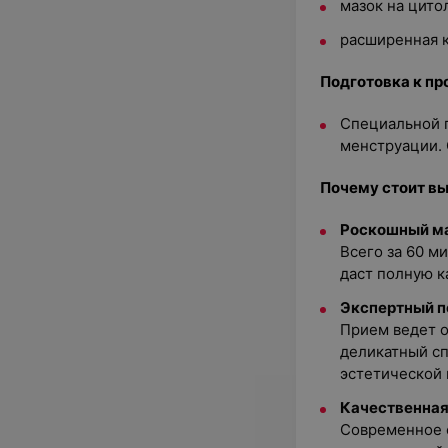
мазок на цито
расширенная 
Подготовка к пр
Специальной п
менструации. 
Почему стоит в
Роскошный м
Всего за 60 м
даст полную к
Экспертный п
Прием ведет 
деликатный сп
эстетической 
Качественная
Современное о