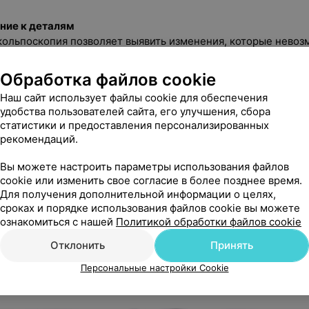
ние к деталям
ольпоскопия позволяет выявить изменения, которые невоз
ом осмотре.
Обработка файлов cookie
иватность
скад» спокойная атмосфера, деликатное отношение и забот
Наш сайт использует файлы cookie для обеспечения
удобства пользователей сайта, его улучшения, сбора
статистики и предоставления персонализированных
гические заболевания протекают без симптомов. Расшире
рекомендаций.
можность не просто проверить здоровье, а быть уверенной 
Вы можете настроить параметры использования файлов
cookie или изменить свое согласие в более позднее время.
ОНЛАЙН-ЗАПИСЬ
Для получения дополнительной информации о целях,
сроках и порядке использования файлов cookie вы можете
ознакомиться с нашей
Политикой обработки файлов cookie
рохождение чек-апа «Роскошный максимум» можно по
телеф
Отклонить
Принять
Персональные настройки Cookie