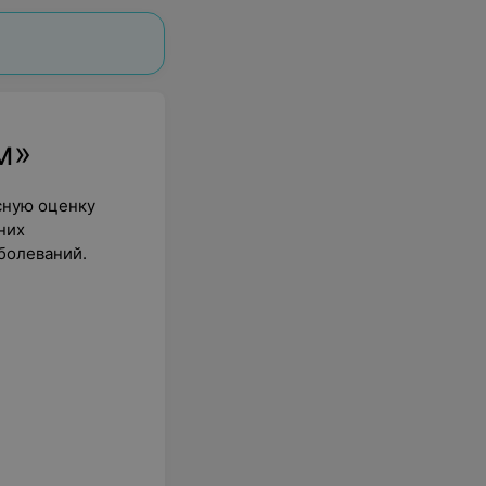
м»
сную оценку
них
болеваний.