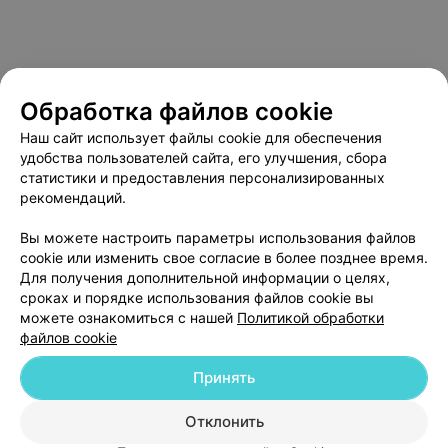
Обработка файлов cookie
Наш сайт использует файлы cookie для обеспечения
удобства пользователей сайта, его улучшения, сбора
статистики и предоставления персонализированных
рекомендаций.
О проекте
Новости проекта
Размещение рекламы
Вы можете настроить параметры использования файлов
Медицинский маркетинг
Публичный договор
cookie или изменить свое согласие в более позднее время.
Пользовательское соглашение
Способы оплаты
Для получения дополнительной информации о целях,
сроках и порядке использования файлов cookie вы
Вакансии
Партнеры
можете ознакомиться с нашей
Политикой обработки
Написать руководителю 103.by
файлов cookie
Написать в поддержку
Принять
Персональные настройки cookie
Обработка персональных данных
Отклонить