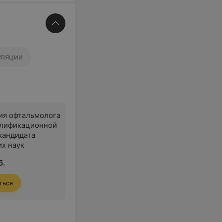
уляции
ия офтальмолога
алификационной
 кандидата
х наук
б.
ться