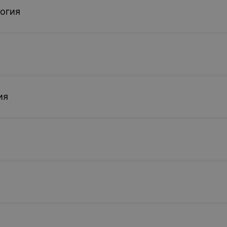
огия
ия