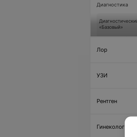
Диагностика
Диагностически
«Базовый»
от 61,60 руб.
Лор
Записаться 
УЗИ
Подбор очков
Подбор простых
Рентген
от 34,80 руб.
Записаться 
Гинекология