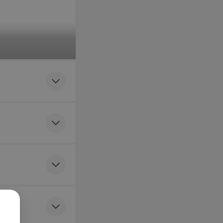
жных очков
ческих)
ться онлайн