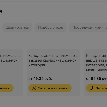
я
Диагностика
Подбор очков
Процедуры, манип
фтальмолога
Консультация офтальмолога
Консультац
кационной
высшей квалификационной
высшей кв
категории
категории,
медицински
от 49,35 руб.
от 65,35 ру
онлайн
Записаться онлайн
Записа