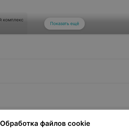
й комплекс
Показать ещё
онлайн
 очков
Подбор двух очков
Подбор сло
(астигмати
для близи и для дали
от 55 руб.
от 46 руб.
онлайн
Записаться онлайн
Записа
Обработка файлов cookie