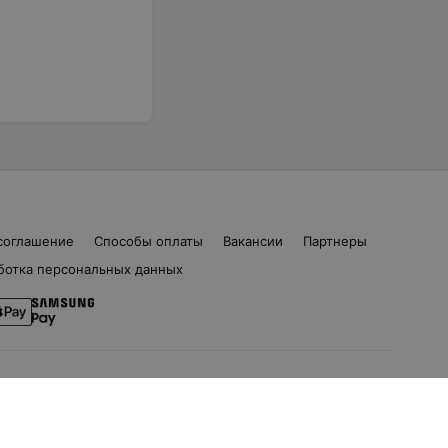
соглашение
Способы оплаты
Вакансии
Партнеры
ботка персональных данных
ом. 16 | help@103.by