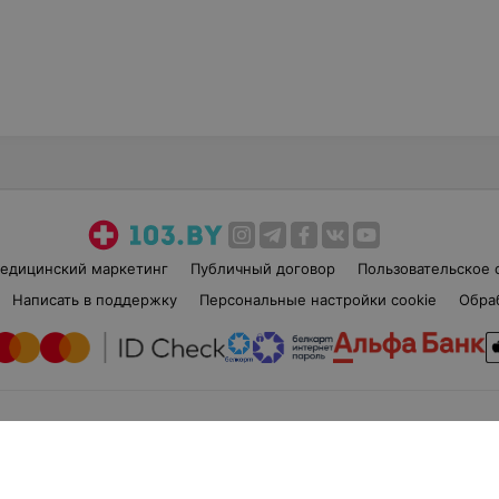
едицинский маркетинг
Публичный договор
Пользовательское 
Написать в поддержку
Персональные настройки cookie
Обра
б», УНП 191700409
| 220012, Республика Беларусь, г. Минск, улица Толбухина, 2, п
Служба поддержки
+375 291212755