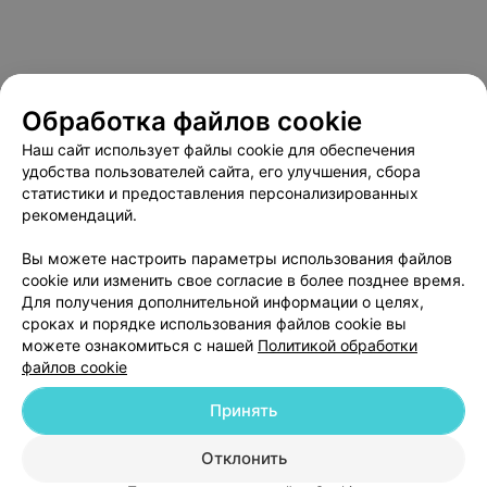
Обработка файлов cookie
Наш сайт использует файлы cookie для обеспечения
удобства пользователей сайта, его улучшения, сбора
статистики и предоставления персонализированных
рекомендаций.
О проекте
Новости проекта
Размещение рекламы
Вы можете настроить параметры использования файлов
Медицинский маркетинг
Публичный договор
cookie или изменить свое согласие в более позднее время.
Пользовательское соглашение
Способы оплаты
Для получения дополнительной информации о целях,
сроках и порядке использования файлов cookie вы
Вакансии
Партнеры
можете ознакомиться с нашей
Политикой обработки
Написать руководителю 103.by
файлов cookie
Написать в поддержку
Принять
Персональные настройки cookie
Обработка персональных данных
Отклонить