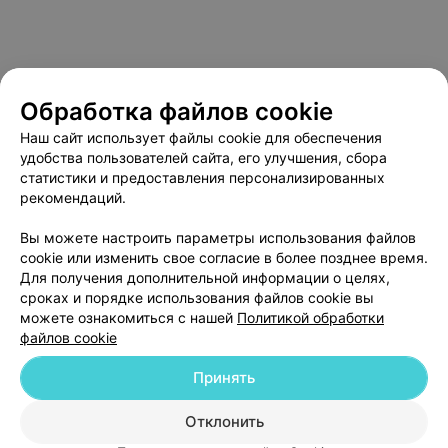
Обработка файлов cookie
Наш сайт использует файлы cookie для обеспечения
удобства пользователей сайта, его улучшения, сбора
статистики и предоставления персонализированных
рекомендаций.
О проекте
Новости проекта
Размещение рекламы
Вы можете настроить параметры использования файлов
Медицинский маркетинг
Публичный договор
cookie или изменить свое согласие в более позднее время.
Пользовательское соглашение
Способы оплаты
Для получения дополнительной информации о целях,
сроках и порядке использования файлов cookie вы
Вакансии
Партнеры
можете ознакомиться с нашей
Политикой обработки
Написать руководителю 103.by
файлов cookie
Написать в поддержку
Принять
Персональные настройки cookie
Обработка персональных данных
Отклонить